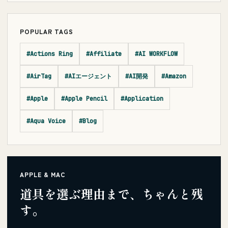
POPULAR TAGS
#Actions Ring
#Affiliate
#AI WORKFLOW
#AirTag
#AIエージェント
#AI開発
#Amazon
#Apple
#Apple Pencil
#Application
#Aqua Voice
#Blog
APPLE & MAC
道具を選ぶ理由まで、ちゃんと残
す。