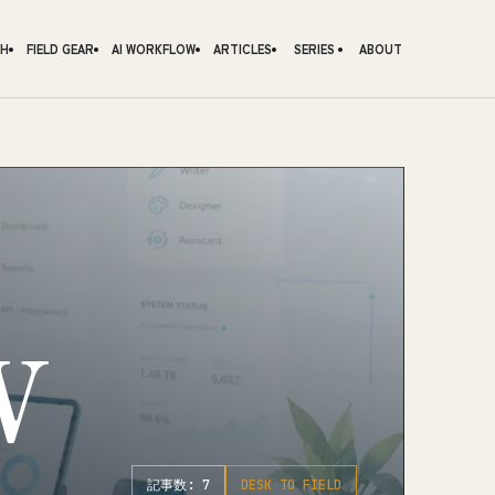
CH
FIELD GEAR
AI WORKFLOW
ARTICLES
SERIES
ABOUT
W
記事数: 7
DESK TO FIELD