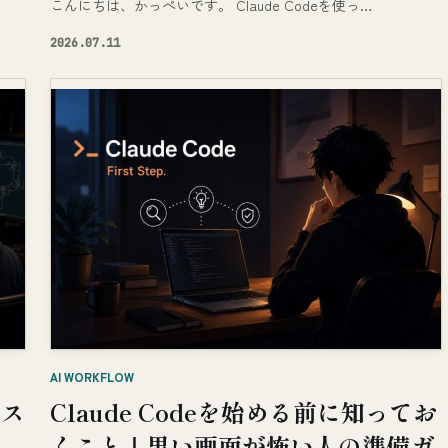
こんにちは、かっぺいです。 Claude Codeを使っ…
2026.07.11
AI WORKFLOW
ンス
Claude Codeを始める前に知ってお
くこと｜黒い画面が怖い人の準備ガ