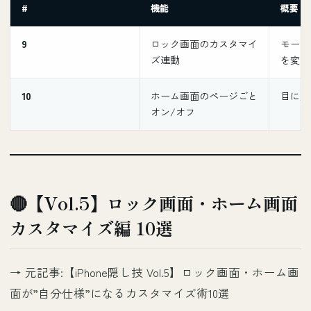
#
機能
概要
9
ロック画面のカスタマイ
モード
ズ連動
を変え
10
ホーム画面のページごと
目に入
オン/オフ
🔴【Vol.5】ロック画面・ホーム画面
カスタマイズ編 10選
→ 元記事:
【iPhone隠し技 Vol.5】ロック画面・ホーム画
面が”自分仕様”になるカスタマイズ術10選