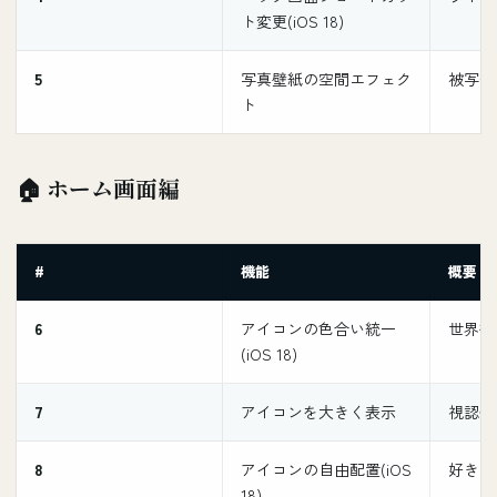
ト変更(iOS 18)
5
写真壁紙の空間エフェク
被写体
ト
🏠 ホーム画面編
#
機能
概要
6
アイコンの色合い統一
世界観
(iOS 18)
7
アイコンを大きく表示
視認性
8
アイコンの自由配置(iOS
好きな
18)