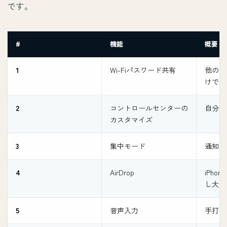
です。
#
機能
概要
1
Wi-Fiパスワード共有
他のiP
けで共
2
コントロールセンターの
自分仕
カスタマイズ
3
集中モード
通知を
4
AirDrop
iPho
し大量
5
音声入力
手打ち