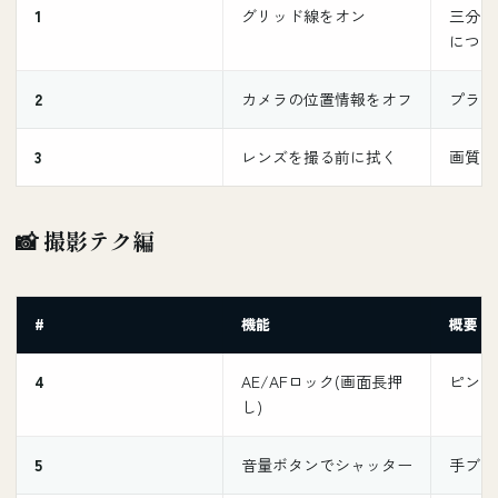
1
グリッド線をオン
三分割
につく
2
カメラの位置情報をオフ
プライ
3
レンズを撮る前に拭く
画質向
📸 撮影テク編
#
機能
概要
4
AE/AFロック(画面長押
ピント
し)
5
音量ボタンでシャッター
手ブレ