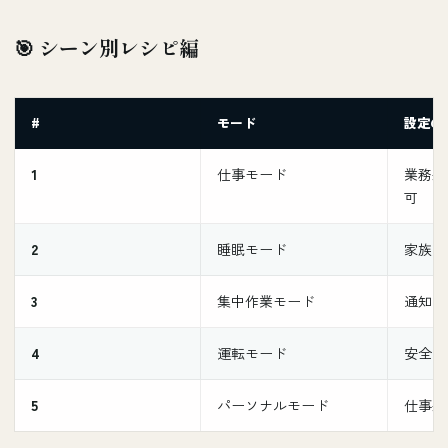
🎯 シーン別レシピ編
#
モード
設定の
1
仕事モード
業務系
可
2
睡眠モード
家族の
3
集中作業モード
通知ほ
4
運転モード
安全の
5
パーソナルモード
仕事系