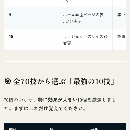
9
ホーム画面ページの表
集中モ
示/非表示
10
ウィジェットのサイズ後
設置後
変更
🎯 全70技から選ぶ「最強の10技」
70個の中から、
特に効果が大きい10個
を厳選しまし
た。
まずはこれだけ覚えてください
。
順位
技
出典