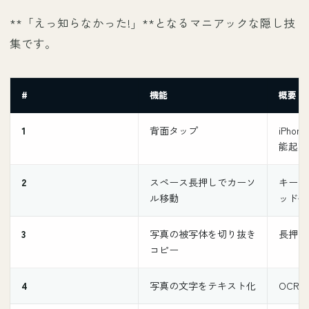
**「えっ知らなかった!」**となるマニアックな隠し技
集です。
#
機能
概要
1
背面タップ
iPho
能起動
2
スペース長押しでカーソ
キーボ
ル移動
ッド化
3
写真の被写体を切り抜き
長押し
コピー
4
写真の文字をテキスト化
OCR