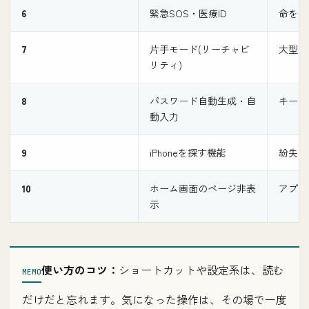
6
緊急SOS・医療ID
命を守
7
片手モード(リーチャビ
大型iP
リティ)
8
パスワード自動生成・自
キーチ
動入力
9
iPhoneを探す機能
紛失時
10
ホーム画面のページ非表
アプリ
示
使い方のコツ：
ショートカットや設定系は、読む
だけだと忘れます。気になった操作は、その場で一度