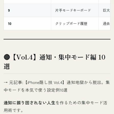
9
片手モードキーボード
巨大iP
10
クリップボード履歴
過去の
🔴【Vol.4】通知・集中モード編 10
選
→ 元記事:
【iPhone隠し技 Vol.4】通知地獄から脱出。集
中モードを本気で使う設定例10選
通知に振り回されない人生
を作るための集中モード活
用術です。