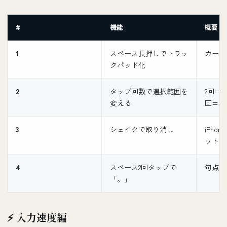
#
機能
概要
1
スペース長押しでトラッ
カーソ
クパッド化
2
タップ回数で選択範囲を
2回=
変える
回=段
3
シェイクで取り消し
iPho
ット
4
スペース2回タップで
句点を
「。」
⚡️ 入力速度編