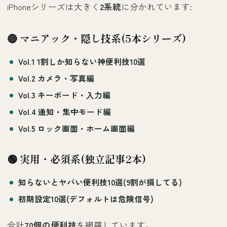
iPhoneシリーズは大きく
2系統
に分かれています:
🔴 マニアック・隠し技系(5本シリーズ)
Vol.1
1割しか知らない神便利技10選
Vol.2
カメラ・写真編
Vol.3
キーボード・入力編
Vol.4
通知・集中モード編
Vol.5
ロック画面・ホーム画面編
🟢 実用・必須系(独立記事2本)
知らないとヤバい便利技10選
(9割が損してる)
初期設定10選
(デフォルトは危険信号)
合計
70個の便利技
を網羅しています。