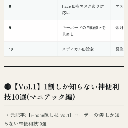
8
Face IDをマスクあり対
マスク
応に
9
キーボードの自動修正を
余計な
見直し
10
メディカルID設定
緊急時
🔴【Vol.1】1割しか知らない神便利
技10選(マニアック編)
→ 元記事:
【iPhone隠し技 Vol.1】ユーザーの1割しか知
らない神便利技10選