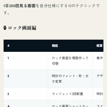
1日200回見る画面
を自分仕様にする10のテクニックで
す。
🔒 ロック画面編
#
機能
概要
1
ロック画面を複数作って
集中モ
切替
2
時計のフォント・色・太
デザイ
さ変更
3
ウィジェット2段配置
時計の
4
ロック画面ショートカッ
ライト