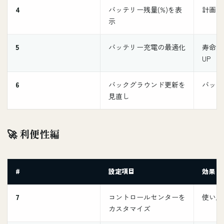
4
バッテリー残量(%)を表
計画的
示
5
バッテリー充電の最適化
寿命延
UP
6
バックグラウンド更新を
バッテ
見直し
🚀 利便性編
#
設定項目
効果
7
コントロールセンターを
使い勝
カスタマイズ