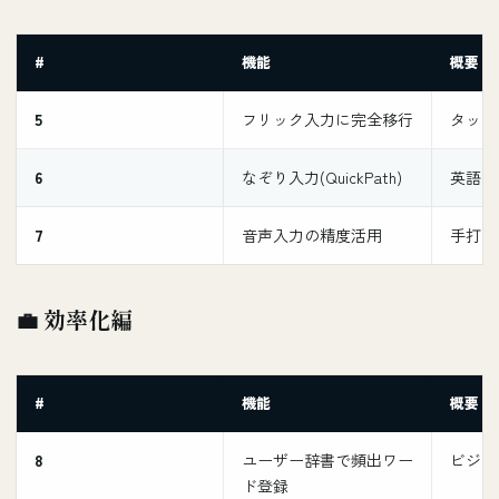
#
機能
概要
5
フリック入力に完全移行
タップ
6
なぞり入力(QuickPath)
英語が
7
音声入力の精度活用
手打ち
💼 効率化編
#
機能
概要
8
ユーザー辞書で頻出ワー
ビジネ
ド登録