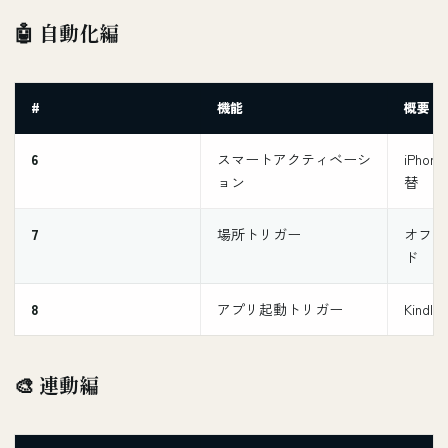
🤖 自動化編
#
機能
概要
6
スマートアクティベーシ
iPho
ョン
替
7
場所トリガー
オフィ
ド
8
アプリ起動トリガー
Kind
🎨 連動編