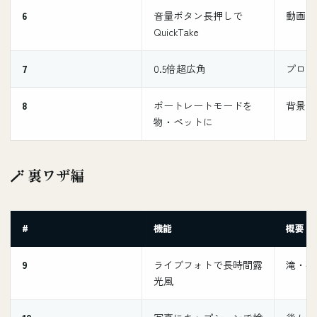
6
音量ボタン長押しで
動画モ
QuickTake
7
0.5倍超広角
プロっ
8
ポートレートモードを
背景ぼ
物・ペットに
🪄 裏ワザ編
#
機能
概要
9
ライブフォトで長時間露
滝・夜
光風