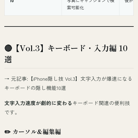
10
写真にキャプションで検
後から
索可能化
🔴【Vol.3】キーボード・入力編 10
選
→ 元記事:
【iPhone隠し技 Vol.3】文字入力が爆速になる
キーボードの隠し機能10選
文字入力速度が劇的に変わる
キーボード関連の便利技
です。
✏️ カーソル&編集編