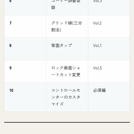
6
ユーザー辞書登
Vol.3
録
7
グリッド線(三分
Vol.2
割法)
8
背面タップ
Vol.1
9
ロック画面ショ
Vol.5
ートカット変更
10
コントロールセ
必須編
ンターのカスタ
マイズ