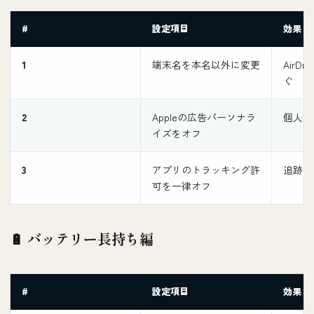
#
設定項目
効果
1
端末名を本名以外に変更
AirD
ぐ
2
Appleの広告パーソナラ
個人デ
イズをオフ
3
アプリのトラッキング許
追跡さ
可を一律オフ
🔋 バッテリー長持ち編
#
設定項目
効果