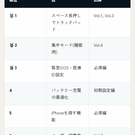
🥇 1
スペース長押し
Vol.1, Vol.3
でトラックパッ
ド
🥈 2
集中モード(睡眠
Vol.4
用)
🥉 3
緊急SOS・医療
必須編
ID設定
4
バッテリー充電
初期設定編
の最適化
5
iPhoneを探す機
必須編
能