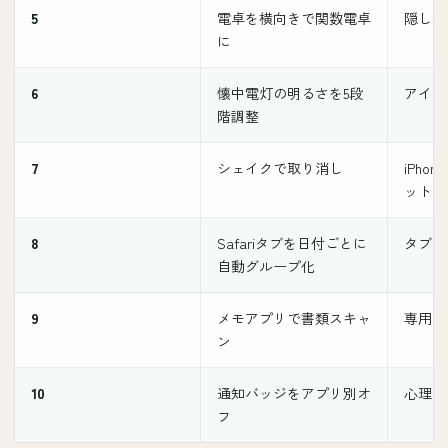
5
電卓を横向きで関数電卓
隠し機
に
6
懐中電灯の明るさを5段
アイコ
階調整
7
シェイクで取り消し
iPho
ット
8
Safariタブを日付ごとに
タブ整
自動グループ化
9
メモアプリで書類スキャ
専用ア
ン
10
通知バッジをアプリ別オ
心理的
フ