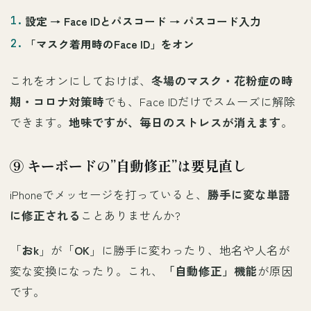
設定 →
Face IDとパスコード
→ パスコード入力
「
マスク着用時のFace ID
」をオン
これをオンにしておけば、
冬場のマスク・花粉症の時
期・コロナ対策時
でも、Face IDだけでスムーズに解除
できます。
地味ですが、毎日のストレスが消えます
。
⑨ キーボードの”自動修正”は要見直し
iPhoneでメッセージを打っていると、
勝手に変な単語
に修正される
ことありませんか?
「
おk
」が「
OK
」に勝手に変わったり、地名や人名が
変な変換になったり。これ、
「自動修正」機能
が原因
です。