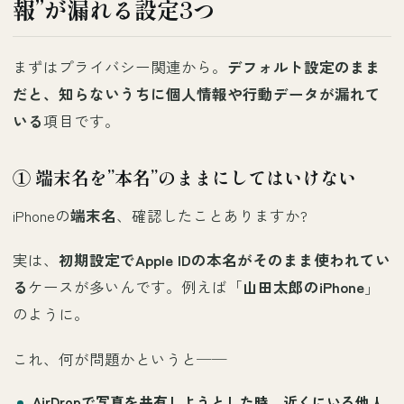
報”が漏れる設定3つ
まずはプライバシー関連から。
デフォルト設定のまま
だと、知らないうちに個人情報や行動データが漏れて
いる
項目です。
① 端末名を”本名”のままにしてはいけない
iPhoneの
端末名
、確認したことありますか?
実は、
初期設定でApple IDの本名がそのまま使われてい
る
ケースが多いんです。例えば「
山田太郎のiPhone
」
のように。
これ、何が問題かというと──
AirDrop
で写真を共有しようとした時、近くにいる他人