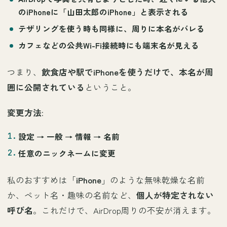
のiPhoneに「
山田太郎のiPhone
」と表示される
テザリング
を使う時も同様に、周りに本名がバレる
カフェなどの公共Wi-Fi
接続時にも端末名が見える
つまり、
飲食店や駅でiPhoneを使うだけで、本名が周
囲に公開されている
ということ。
変更方法
:
設定 → 一般 → 情報 →
名前
任意のニックネームに変更
私のおすすめは「
iPhone
」のような無味乾燥な名前
か、ペット名・趣味の名前など、
個人が特定されない
呼び名
。これだけで、AirDrop周りの不安が消えます。