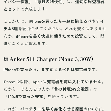
イバシー保護
」「
毎日の利便性
」は、
適切な周辺機器
とセット
で完成します。
ここからは、
iPhoneを買ったら一緒に揃えるべきアイ
テム5選
を紹介させてください。どれも安くはありませ
んが、
iPhoneを長く快適に使うための投資
として、間
違いなく元が取れます。
🔌 Anker 511 Charger (Nano 3, 30W)
iPhoneを買ったら、まず変えるべきは充電器です
。
iPhone 12以降、Appleは
充電器を箱に入れていません
。
だから、ほとんどの人が「
昔の付属5W充電器
」や
「
100均で買った安物
」を使っています。
これが、
バッテリーを早く劣化させる原因の1つ
です。