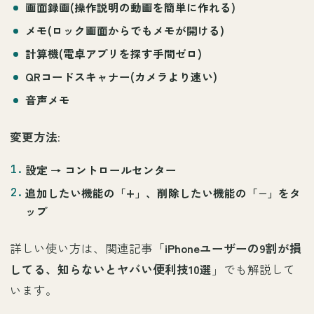
画面録画
(操作説明の動画を簡単に作れる)
メモ
(ロック画面からでもメモが開ける)
計算機
(電卓アプリを探す手間ゼロ)
QRコードスキャナー
(カメラより速い)
音声メモ
変更方法
:
設定 →
コントロールセンター
追加したい機能の「
+
」、削除したい機能の「
−
」をタ
ップ
詳しい使い方は、関連記事「
iPhoneユーザーの9割が損
してる、知らないとヤバい便利技10選
」でも解説して
います。