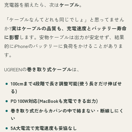
充電器を揃えたら、次は
ケーブル
。
「ケーブルなんてどれも同じでしょ」と思ってません
か?
実はケーブルの品質も、充電速度とバッテリー寿命
に影響
します。安物ケーブルは出力が安定せず、結果
的にiPhoneのバッテリーに負荷をかけることがありま
す。
UGREENの
巻き取り式ケーブル
は、
100cmまで4段階で長さ調整可能
(使う長さだけ伸ばせ
る)
PD 100W対応
(MacBookも充電できる出力)
巻き取り式
だからカバンの中で絡まない・断線しにく
い
5A大電流
で充電速度も妥協なし