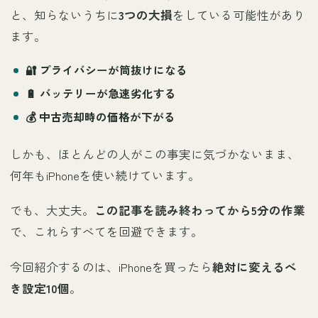
と、知らないうちに
3つの大損
をしている可能性があり
ます。
🔐
プライバシーが筒抜け
になる
🔋
バッテリーが急速劣化
する
💰
中古売却時の価格が下がる
しかも、ほとんどの人がこの事実に気づかないまま、
何年もiPhoneを使い続けています。
でも、大丈夫。
この記事を読み終わってから5分の作業
で、これらすべてを回避できます。
今回紹介するのは、iPhoneを買ったら
絶対に変えるべ
き設定10個
。