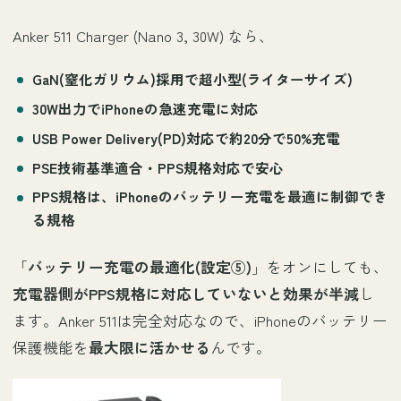
Anker 511 Charger (Nano 3, 30W) なら、
GaN(窒化ガリウム)採用で超小型
(ライターサイズ)
30W出力
でiPhoneの急速充電に対応
USB Power Delivery(PD)対応
で約20分で50%充電
PSE技術基準適合・PPS規格対応
で安心
PPS規格
は、iPhoneの
バッテリー充電を最適に制御
でき
る規格
「
バッテリー充電の最適化(設定⑤)
」をオンにしても、
充電器側がPPS規格に対応していないと効果が半減
し
ます。Anker 511は完全対応なので、iPhoneのバッテリー
保護機能を
最大限に活かせる
んです。