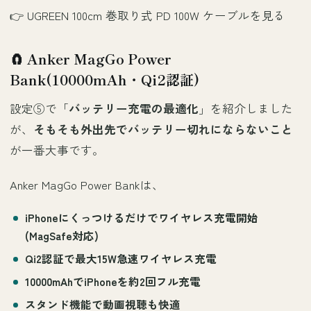
👉
UGREEN 100cm 巻取り式 PD 100W ケーブルを見る
🧲 Anker MagGo Power
Bank(10000mAh・Qi2認証)
設定⑤で「
バッテリー充電の最適化
」を紹介しました
が、
そもそも外出先でバッテリー切れにならないこと
が一番大事です。
Anker MagGo Power Bankは、
iPhoneにくっつけるだけ
でワイヤレス充電開始
(MagSafe対応)
Qi2認証
で最大15W急速ワイヤレス充電
10000mAh
でiPhoneを約2回フル充電
スタンド機能
で動画視聴も快適