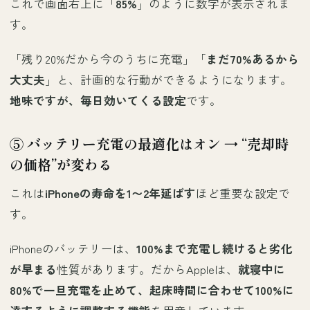
これで画面右上に「
85%
」のように数字が表示されま
す。
「残り20%だから今のうちに充電」「
まだ70%あるから
大丈夫
」と、計画的な行動ができるようになります。
地味ですが、毎日効いてくる設定
です。
⑤ バッテリー充電の最適化はオン → “売却時
の価格”が変わる
これは
iPhoneの寿命を1〜2年延ばす
ほど重要な設定で
す。
iPhoneのバッテリーは、
100%まで充電し続けると劣化
が早まる
性質があります。だからAppleは、
就寝中に
80%で一旦充電を止めて、起床時間に合わせて100%に