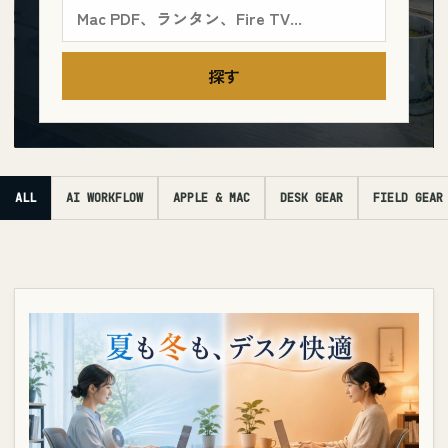
探す
ALL
AI WORKFLOW
APPLE & MAC
DESK GEAR
FIELD GEAR