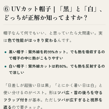
⑥ UVカット帽子｜「黒」と「白」、
どっちが正解か知ってますか？
帽子なんて何でもいい、と思っていたら大間違い。実
は
色で性能がはっきり変わる
んです。
黒い帽子
：紫外線を
約99%カット
。でも熱を吸収するの
で帽子の中に熱がこもりやすい
白い帽子
：紫外線カットは
約80%
。でも熱を反射するの
で涼しい
「日差しが超強い日は黒」「とにかく暑い日は白」と
使い分けるのがベスト。形は
ツバ広・首の後ろを守る
フラップ付き
が基本。ただし
ツバが広すぎると視界を
遮る
ので要チェック。