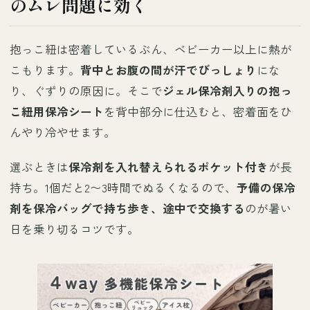
のムレ問題に効く
抱っこ紐は密着しているぶん、ベビーカー以上に熱が
こもります。
背中とお腹の間が汗でびっしょり
にな
り、ぐずりの原因に。そこで
ジェル保冷剤入りの抱っ
こ紐用保冷シート
を背中部分に仕込むと、密着面をひ
んやり冷やせます。
選ぶときは
保冷剤を入れ替えられるポケット付き
が長
持ち。1個だと2〜3時間でぬるくなるので、
予備の保冷
剤を保冷バッグで持ち歩き、途中で交換する
のが暑い
日を乗り切るコツです。