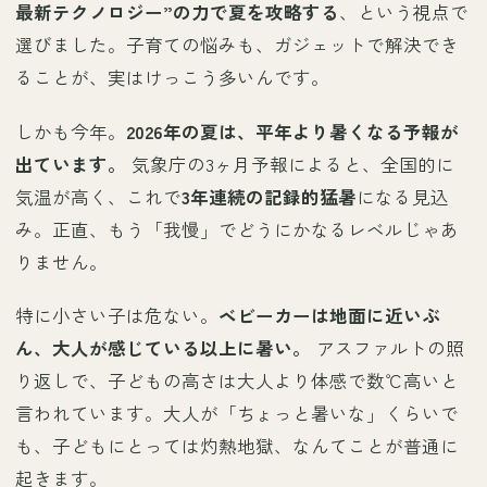
最新テクノロジー”の力で夏を攻略する
、という視点で
選びました。子育ての悩みも、ガジェットで解決でき
ることが、実はけっこう多いんです。
しかも今年。
2026年の夏は、平年より暑くなる予報が
出ています。
気象庁の3ヶ月予報によると、全国的に
気温が高く、これで
3年連続の記録的猛暑
になる見込
み。正直、もう「我慢」でどうにかなるレベルじゃあ
りません。
特に小さい子は危ない。
ベビーカーは地面に近いぶ
ん、大人が感じている以上に暑い。
アスファルトの照
り返しで、子どもの高さは大人より体感で数℃高いと
言われています。大人が「ちょっと暑いな」くらいで
も、子どもにとっては灼熱地獄、なんてことが普通に
起きます。