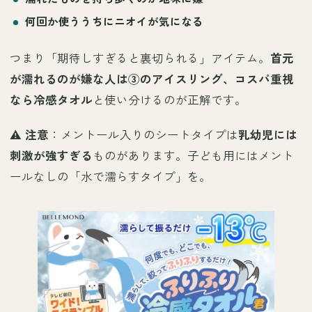
何回か使ううちに
ニオイが気になる
つまり「期待しすぎると裏切られる」アイテム。
首元
が濡れるのが嫌な人は③のアイスリング、コスパ重視
なら冷感タオル
と使い分けるのが正解です。
⚠️
注意
：メントール入りのシートタイプは
乳幼児には
刺激が強すぎる
ものがあります。子ども用にはメント
ールなしの「水で濡らすタイプ」を。