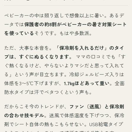
ベビーカーの中は照り返しで想像以上に暑い。あるデ
ータでは
保護者の約8割がベビーカーの暑さ対策シート
を使っている
そうです。もはや多数派。
ただ、大事な本音を。
「保冷剤を入れるだけ」のタイ
プは、すぐにぬるくなります。
ママの口コミでも「す
ぐ熱くなるけど、やらないよりマシだと思って入れて
る」という声が目立ちます。冷却ジェルビーズ入りは
体感を3〜5℃下げますが、
1.7kgほどあって重い
。全面
防水タイプは汗でベタつくという声も。
だからこそ今のトレンドが、
ファン（送風）と保冷剤
の合わせ技モデル
。送風で体感温度を下げつつ、保冷
剤でシート自体の熱もこもらせない。USB給電タイプ