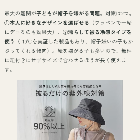
最大の難関が
子どもが帽子を嫌がる問題
。対策は2つ。
①本人に好きなデザインを選ばせる
（ワッペンで一緒
にデコるのも効果大）、
②濡らして被る冷感タイプを
使う
（-10℃を実証した製品もあり、帽子嫌いの子もか
ぶってくれる傾向）。紐を嫌がる子も多いので、無理
に紐付きにせずサイズで合わせるほうが長く使えま
す。