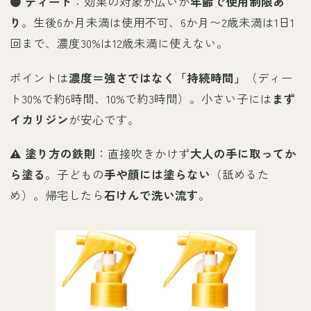
🟡 ディート
：効果の対象が広いが
年齢で使用制限あ
り
。生後6か月未満は使用不可、6か月〜2歳未満は1日1
回まで、濃度30%は12歳未満に使えない。
ポイントは
濃度＝強さではなく「持続時間」
（ディー
ト30%で約6時間、10%で約3時間）。小さい子には
まず
イカリジン
が安心です。
⚠️
塗り方の鉄則
：直接吹きかけず
大人の手に取ってか
ら塗る
。子どもの
手や顔には塗らない
（舐めるた
め）。帰宅したら
石けんで洗い流す
。