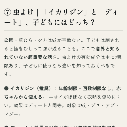
⑦ 虫よけ｜「イカリジン」と「ディ
ート」、子どもにはどっち？
公園・草むら・夕方は蚊が容赦ない。子どもは刺され
ると掻きむしって跡が残ることも。ここで
意外と知ら
れていない超重要な話
を。虫よけの有効成分は主に2種
類あり、子どもに使うなら違いを知っておくべきで
す。
🟢 イカリジン（推奨）
：
年齢制限・回数制限なし。赤
ちゃんから使える。
ニオイがほぼなく衣類を傷めにく
い。効果はディートと同等。対象は蚊・ブユ・アブ・
マダニ。