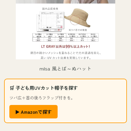
milsa 風とば～ぬハット
🛒 子ども用UVカット帽子を探す
ツバ広＋首の後ろフラップ付きを。
▶ Amazonで探す