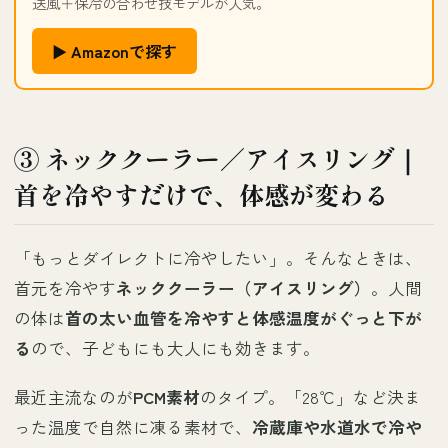
送風＋保冷の合わせ技モデルが人気。
▶ Amazonで探す
③ ネッククーラー／アイスリング｜
首を冷やすだけで、体感が変わる
「もっとダイレクトに冷やしたい」。そんなときは、
首元を冷やす
ネッククーラー（アイスリング）
。人間
の体は
首の太い血管を冷やすと体感温度がぐっと下が
る
ので、子どもにも大人にも効きます。
最近主流なのが
PCM素材
のタイプ。「28℃」など決ま
った温度で自然に凍る素材で、
冷蔵庫や水道水で冷や