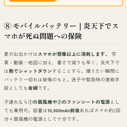
⑧ モバイルバッテリー｜炎天下でス
マホが死ぬ問題への保険
夏のお出かけは
スマホが想像以上に消耗します。
写
真・動画・地図に加え、暑さで減りも早く、炎天下で
は
熱でシャットダウン
することすら。撮りたい瞬間に
バッテリー切れは後悔のもと。迷子や緊急時の連絡手
段としても
命綱
です。
子連れなら
①の扇風機や②のファンシートの電源
とし
ても兼用可。容量は
10,000mAh前後
あればスマホ約2回
分＋扇風機の電源として十分です。