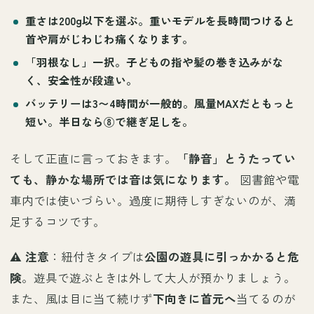
重さは200g以下を選ぶ
。重いモデルを長時間つけると
首や肩がじわじわ痛くなります。
「羽根なし」一択
。子どもの指や髪の巻き込みがな
く、安全性が段違い。
バッテリーは3〜4時間が一般的
。風量MAXだともっと
短い。半日なら⑧で継ぎ足しを。
そして正直に言っておきます。
「静音」とうたってい
ても、静かな場所では音は気になります。
図書館や電
車内では使いづらい。過度に期待しすぎないのが、満
足するコツです。
⚠️
注意
：紐付きタイプは
公園の遊具に引っかかると危
険
。遊具で遊ぶときは外して大人が預かりましょう。
また、風は目に当て続けず
下向きに首元へ
当てるのが