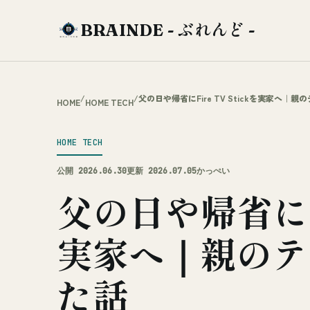
BRAINDE - ぶれんど -
/
/
父の日や帰省にFire TV Stickを実家へ｜
HOME
HOME TECH
HOME TECH
公開 2026.06.30
更新 2026.07.05
かっぺい
父の日や帰省にFir
実家へ｜親のテ
た話