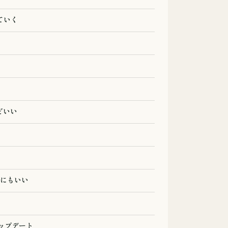
ていく
うどいい
にもいい
アップデート