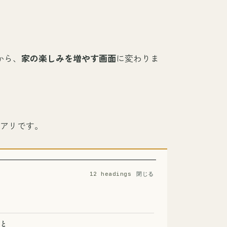
から、
家の楽しみを増やす画面
に変わりま
なりアリです。
12 headings
と