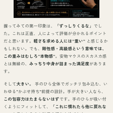
握ってみての第一印象は、
「ずっしりくるな」
でし
た。これは正直、人によって評価が分かれるポイント
だと思います。
軽さを求める人には”重い”
と感じるか
もしれない。でも、
剛性感・高級感という意味では、
この重みはむしろ”本物感”
。安物マウスのスカスカ感
とは無縁の、
みっちり中身が詰まった満足度
がありま
す。
そして
大きい。
手のひら全体でガッチリ包み込む、い
わゆる”かぶせ持ち”前提の設計。手が大きい人なら、
この包容力はたまらないはず
です。手のひらが吸い付
くようにフィットして、
「これに慣れたら他に戻れな