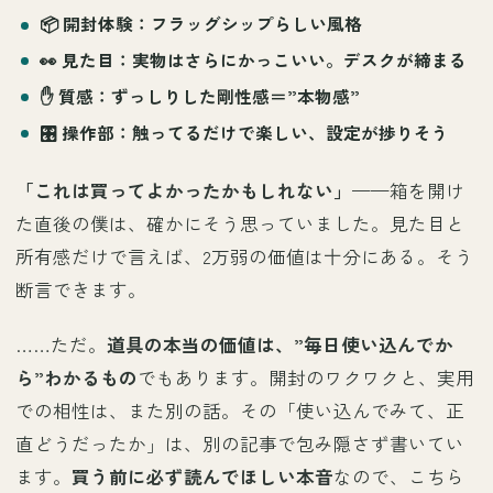
📦
開封体験
：フラッグシップらしい風格
👀
見た目
：実物はさらにかっこいい。デスクが締まる
✋
質感
：ずっしりした剛性感＝”本物感”
🎛️
操作部
：触ってるだけで楽しい、設定が捗りそう
「これは買ってよかったかもしれない」
——箱を開け
た直後の僕は、確かにそう思っていました。見た目と
所有感だけで言えば、2万弱の価値は十分にある。そう
断言できます。
……ただ。
道具の本当の価値は、”毎日使い込んでか
ら”わかるもの
でもあります。開封のワクワクと、実用
での相性は、また別の話。その「使い込んでみて、正
直どうだったか」は、別の記事で包み隠さず書いてい
ます。
買う前に必ず読んでほしい本音
なので、こちら