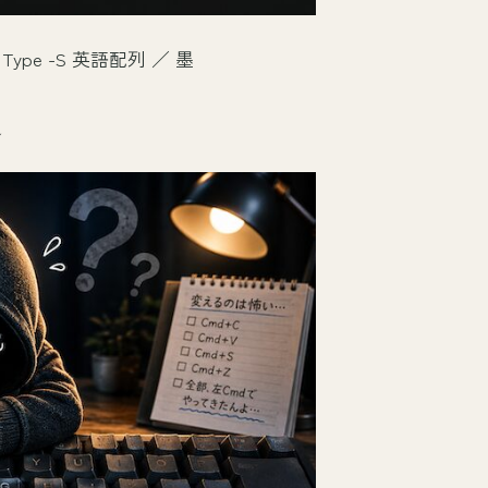
ID Type -S 英語配列 ／ 墨
ル