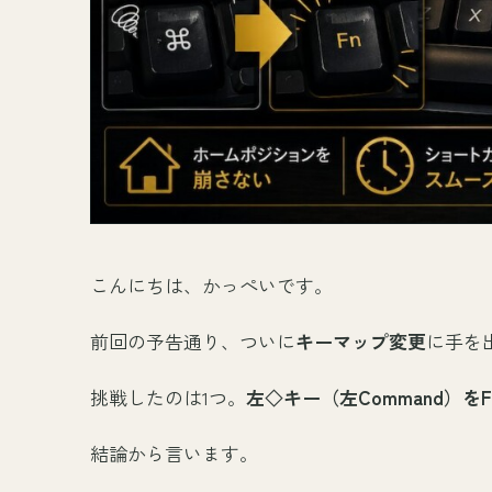
こんにちは、かっぺいです。
前回の予告通り、ついに
キーマップ変更
に手を
挑戦したのは1つ。
左◇キー（左Command）を
結論から言います。