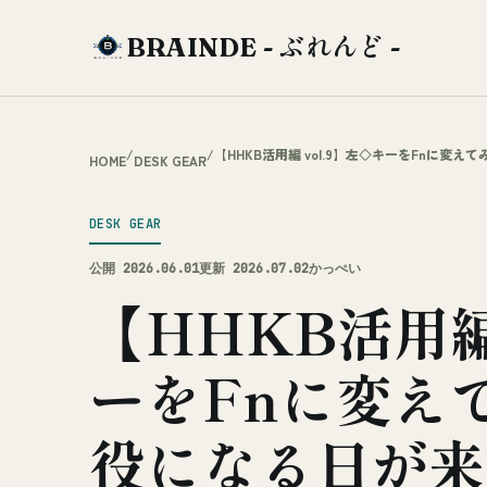
BRAINDE - ぶれんど -
/
/
【HHKB活用編 vol.9】左◇キーをFnに
HOME
DESK GEAR
DESK GEAR
公開 2026.06.01
更新 2026.07.02
かっぺい
【HHKB活用編 
ーをFnに変え
役になる日が来