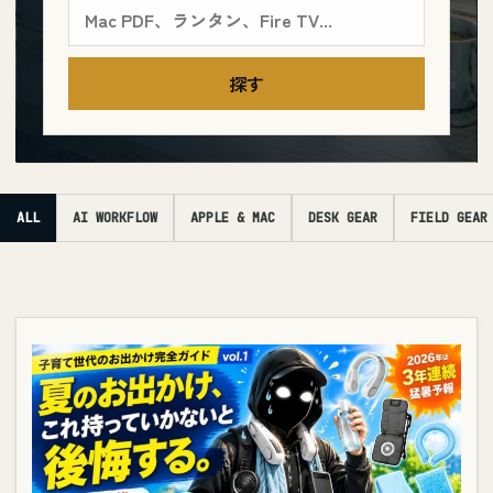
探す
ALL
AI WORKFLOW
APPLE & MAC
DESK GEAR
FIELD GEAR