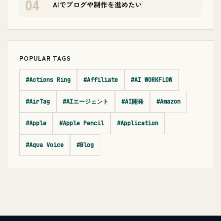
04
AIでブログや制作を進めたい
POPULAR TAGS
#Actions Ring
#Affiliate
#AI WORKFLOW
#AirTag
#AIエージェント
#AI開発
#Amazon
#Apple
#Apple Pencil
#Application
#Aqua Voice
#Blog