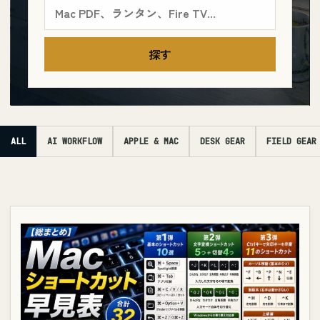
探す
ALL
AI WORKFLOW
APPLE & MAC
DESK GEAR
FIELD GEAR