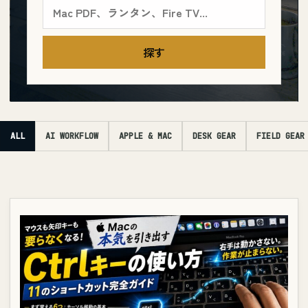
探す
ALL
AI WORKFLOW
APPLE & MAC
DESK GEAR
FIELD GEAR