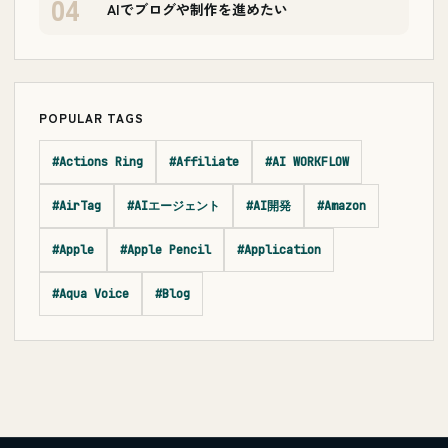
04
AIでブログや制作を進めたい
POPULAR TAGS
#Actions Ring
#Affiliate
#AI WORKFLOW
#AirTag
#AIエージェント
#AI開発
#Amazon
#Apple
#Apple Pencil
#Application
#Aqua Voice
#Blog