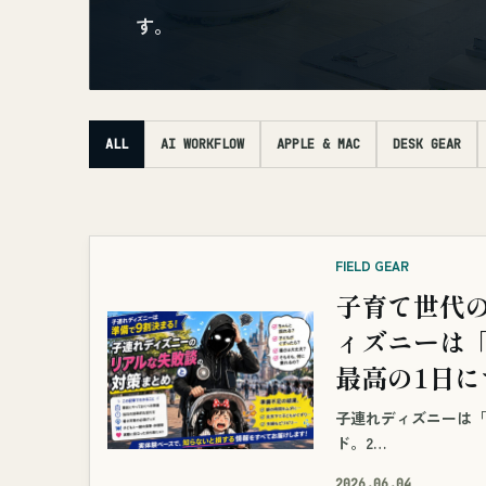
す。
ALL
AI WORKFLOW
APPLE & MAC
DESK GEAR
FIELD GEAR
子育て世代の
ィズニーは
最高の1日
子連れディズニーは「
ド。2…
2026.06.04