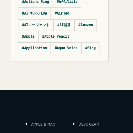
#Actions Ring
#Affiliate
#AI WORKFLOW
#AirTag
#AIエージェント
#AI開発
#Amazon
#Apple
#Apple Pencil
#Application
#Aqua Voice
#Blog
APPLE & MAC
DESK GEAR