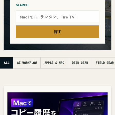
SEARCH
探す
ALL
AI WORKFLOW
APPLE & MAC
DESK GEAR
FIELD GEAR