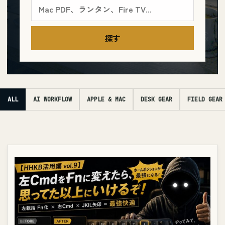
探す
ALL
AI WORKFLOW
APPLE & MAC
DESK GEAR
FIELD GEAR